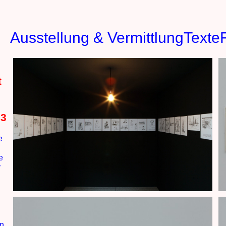
Ausstellung & Vermittlung
Texte
t
13
e
e
r
en