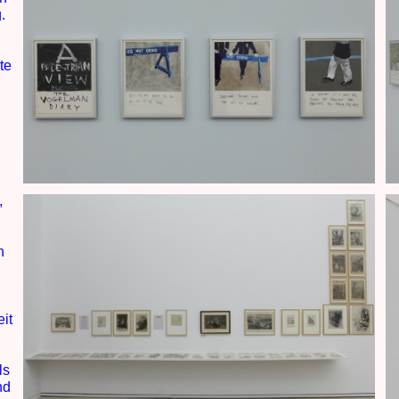
.
te
s
,
n
eit
ls
nd