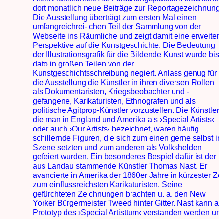
dort monatlich neue Beiträge zur Reportagezeichnung
Die Ausstellung überträgt zum ersten Mal einen
umfangreichrei- chen Teil der Sammlung von der
Webseite ins Räumliche und zeigt damit eine erweiter
Perspektive auf die Kunstgeschichte. Die Bedeutung
der Illustrationsgrafik für die Bildende Kunst wurde bi
dato in großen Teilen von der
Kunstgeschichtsschreibung negiert. Anlass genug für
die Ausstellung die Künstler in ihren diversen Rollen
als Dokumentaristen, Kriegsbeobachter und -
gefangene, Karikaturisten, Ethnografen und als
politische Agitprop-Künstler vorzustellen. Die Künstler
die man in England und Amerika als ›Special Artists‹
oder auch ›Our Artists‹ bezeichnet, waren häufig
schillernde Figuren, die sich zum einen gerne selbst i
Szene setzten und zum anderen als Volkshelden
gefeiert wurden. Ein besonderes Bespiel dafür ist der
aus Landau stammende Künstler Thomas Nast. Er
avancierte in Amerika der 1860er Jahre in kürzester Z
zum einflussreichsten Karikaturisten. Seine
gefürchteten Zeichnungen brachten u. a. den New
Yorker Bürgermeister Tweed hinter Gitter. Nast kann a
Prototyp des ›Special Artisttum‹ verstanden werden u