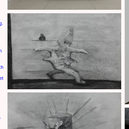
g.
n
ch
et
e
,