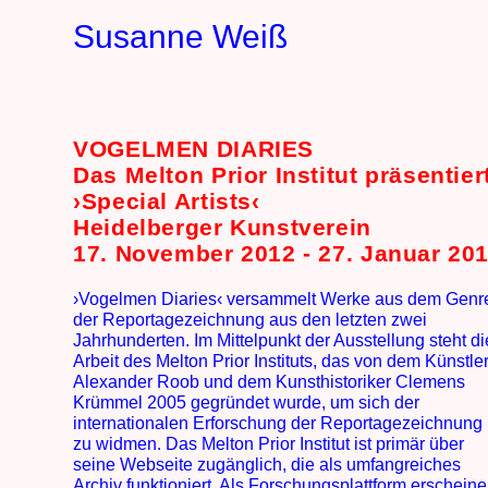
Susanne Weiß
VOGELMEN DIARIES
Das Melton Prior Institut präsentier
›Special Artists‹
Heidelberger Kunstverein
17. November 2012 - 27. Januar 20
›Vogelmen Diaries‹ versammelt Werke aus dem Genr
der Reportagezeichnung aus den letzten zwei
Jahrhunderten. Im Mittelpunkt der Ausstellung steht di
Arbeit des Melton Prior Instituts, das von dem Künstle
Alexander Roob und dem Kunsthistoriker Clemens
Krümmel 2005 gegründet wurde, um sich der
internationalen Erforschung der Reportagezeichnung
zu widmen. Das Melton Prior Institut ist primär über
seine Webseite zugänglich, die als umfangreiches
Archiv funktioniert. Als Forschungsplattform erschein