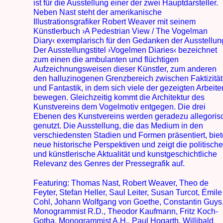
ist für die Ausstellung einer der zwei Hauptdarsteller.
Neben Nast steht der amerikanische
Illustrationsgrafiker Robert Weaver mit seinem
Künstlerbuch ›A Pedestrian View / The Vogelman
Diary‹ exemplarisch für den Gedanken der Ausstellun
Der Ausstellungstitel ›Vogelmen Diaries‹ bezeichnet
zum einen die ambulanten und flüchtigen
Aufzeichnungsweisen dieser Künstler, zum anderen
den halluzinogenen Grenzbereich zwischen Faktizität
und Fantastik, in dem sich viele der gezeigten Arbeite
bewegen. Gleichzeitig kommt die Architektur des
Kunstvereins dem Vogelmotiv entgegen. Die drei
Ebenen des Kunstvereins werden geradezu allegoris
genutzt. Die Ausstellung, die das Medium in den
verschiedensten Stadien und Formen präsentiert, biet
neue historische Perspektiven und zeigt die politisch
und künstlerische Aktualität und kunstgeschichtliche
Relevanz des Genres der Pressegrafik auf.
Featuring: Thomas Nast, Robert Weaver, Theo de
Feyter, Stefan Heller, Saul Leiter, Susan Turcot, Émile
Cohl, Johann Wolfgang von Goethe, Constantin Guys
Monogrammist R.D., Theodor Kaufmann, Fritz Koch-
Gotha, Monogrammist A.H., Paul Hogarth, Willibald